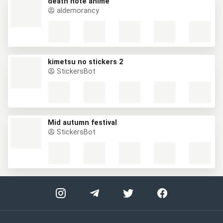
death note anime
aldemorancy
kimetsu no stickers 2
StickersBot
Mid autumn festival
StickersBot