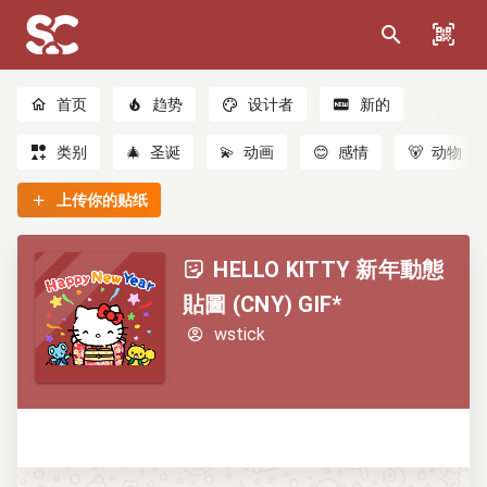
首页
趋势
设计者
新的
类别
🎄
圣诞
💫
动画
😊
感情
🐻
动物
上传你的贴纸
HELLO KITTY 新年動態
貼圖 (CNY) GIF*
wstick