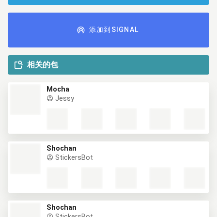
添加到SIGNAL
相关的包
Mocha
Jessy
Shochan
StickersBot
Shochan
StickersBot