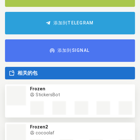
添加到TELEGRAM
添加到SIGNAL
相关的包
Frozen
StickersBot
Frozen2
cocoolaf