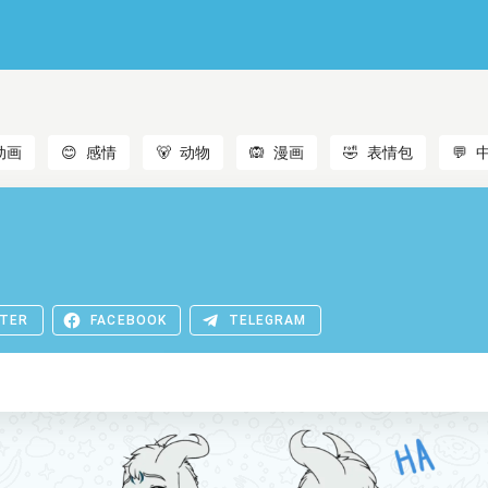
动画
😊
感情
🐻
动物
🙉
漫画
🤣
表情包
💬
TER
FACEBOOK
TELEGRAM