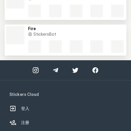
Fire
StickersBot
Stickers Cloud
登入
注册