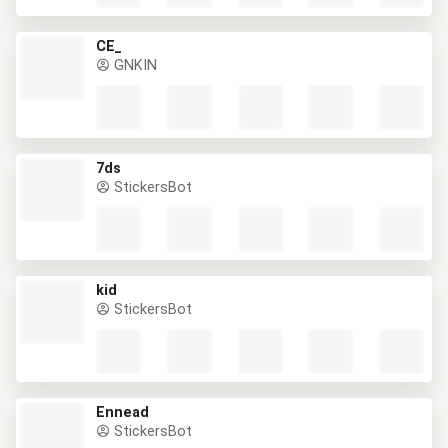
CE_
GNKIN
7ds
StickersBot
kid
StickersBot
Ennead
StickersBot