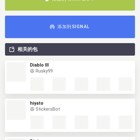
添加到SIGNAL
相关的包
Diablo III
Rusky99
hiyato
StickersBot