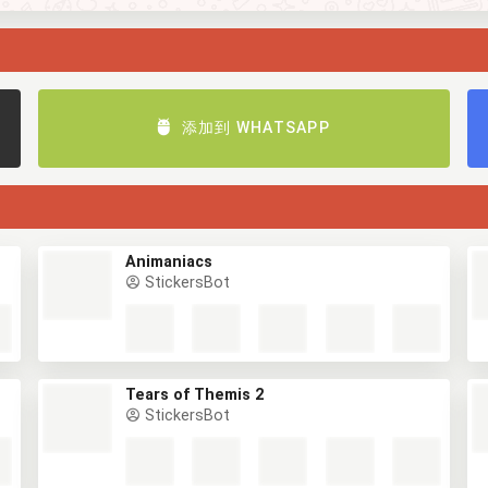
添加到 WHATSAPP
Animaniacs
StickersBot
Tears of Themis 2
StickersBot