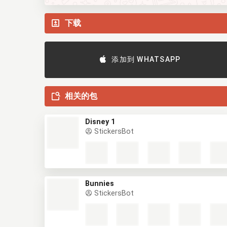
下载
添加到 WHATSAPP
相关的包
Disney 1
StickersBot
Bunnies
StickersBot