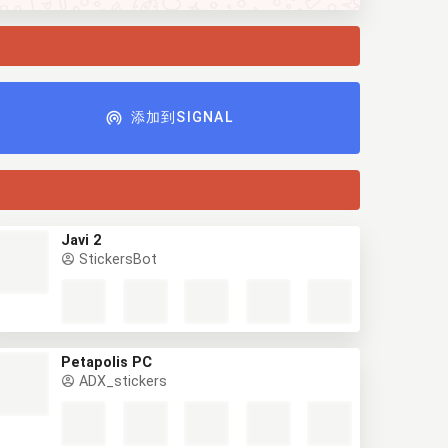
添加到SIGNAL
Javi 2
StickersBot
Petapolis PC
ADX_stickers