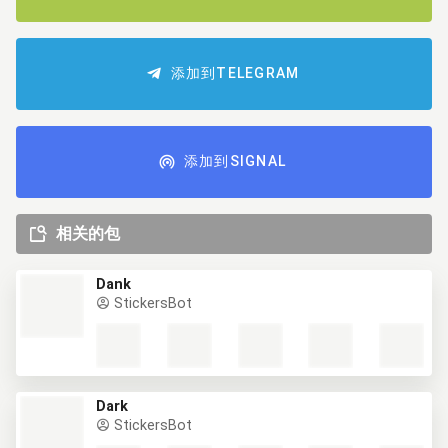
添加到TELEGRAM
添加到SIGNAL
相关的包
Dank
StickersBot
Dark
StickersBot