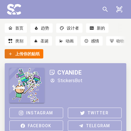
首页
趋势
设计者
新的
类别
🎄
圣诞
💫
动画
😊
感情
🐻
动物
上传你的贴纸
CYANIDE
StickersBot
INSTAGRAM
TWITTER
FACEBOOK
TELEGRAM