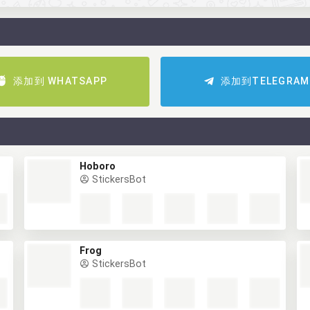
添加到 WHATSAPP
添加到TELEGRAM
Hoboro
StickersBot
Frog
StickersBot