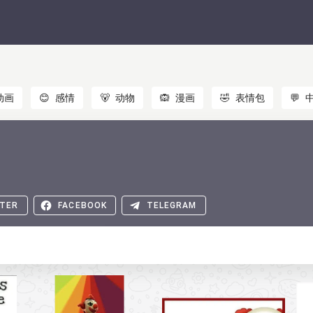
动画
😊
感情
🐻
动物
🙉
漫画
🤣
表情包
💬
TER
FACEBOOK
TELEGRAM