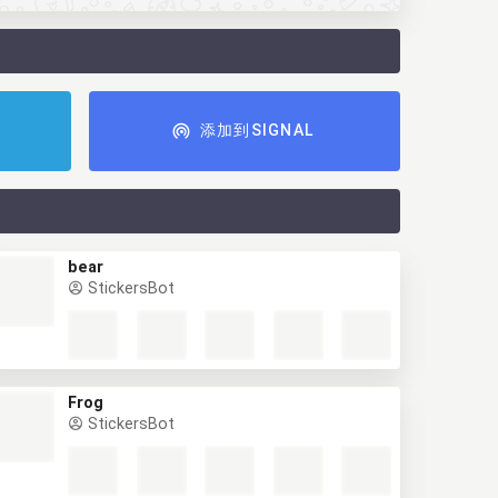
添加到SIGNAL
bear
StickersBot
Frog
StickersBot