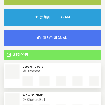
添加到TELEGRAM
添加到SIGNAL
相关的包
ewe stickers
Ultramat
Wow sticker
StickersBot