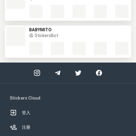
BABYMITO
StickersBot
Stickers Cloud
登入
注册