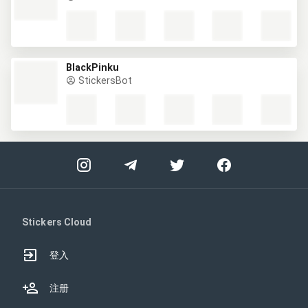
BlackPinku
StickersBot
Stickers Cloud
登入
注册