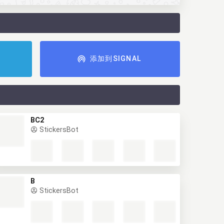
添加到SIGNAL
BC2
StickersBot
B
StickersBot