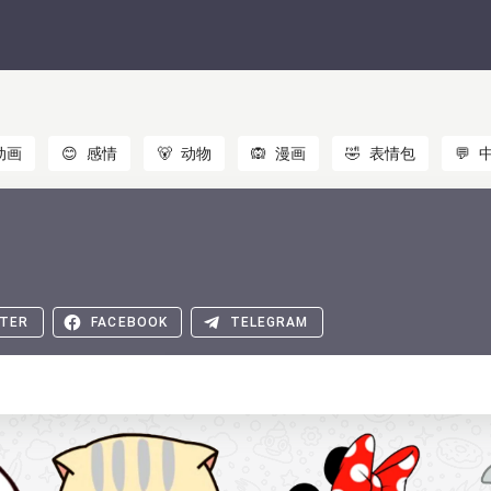
动画
😊
感情
🐻
动物
🙉
漫画
🤣
表情包
💬
TER
FACEBOOK
TELEGRAM