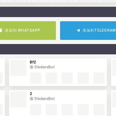
添加到 WHATSAPP
添加到TELEGRAM
Bf2
StickersBot
2
StickersBot