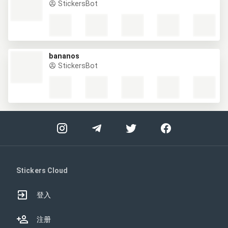
StickersBot
bananos
StickersBot
Stickers Cloud
登入
注册