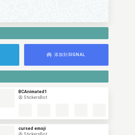
添加到SIGNAL
BCAnimated1
StickersBot
cursed emoji
StickersBot