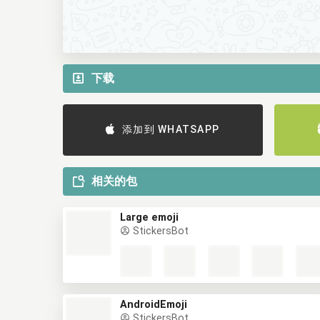
下载
添加到 WHATSAPP
相关的包
Large emoji
StickersBot
AndroidEmoji
StickersBot