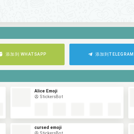
添加到 WHATSAPP
添加到TELEGRAM
Alice Emoji
StickersBot
cursed emoji
StickersBot