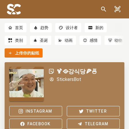
首页
趋势
设计者
新的
类别
🎄
圣诞
💫
动画
😊
感情
🐻
动物
上传你的贴纸
🍹🥘강식당🍕🍜
StickersBot
INSTAGRAM
TWITTER
FACEBOOK
TELEGRAM