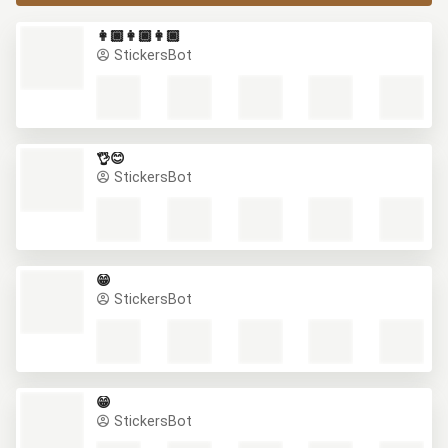
👩🏿👩🏿👩🏿
StickersBot
👌😊
StickersBot
😁
StickersBot
😁
StickersBot