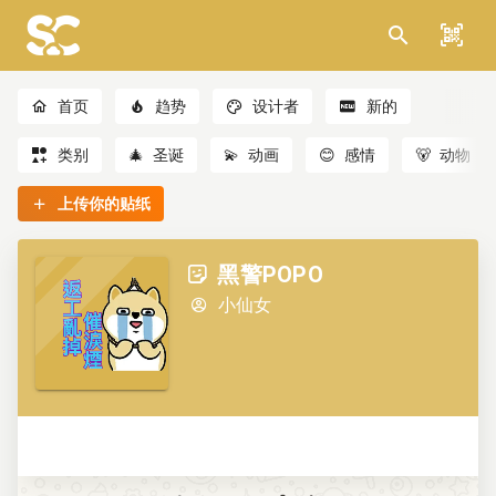
首页
趋势
设计者
新的
类别
🎄
圣诞
💫
动画
😊
感情
🐻
动物
上传你的贴纸
黑警POPO
小仙女