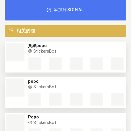
添加到SIGNAL
相关的包
黃絲popo
StickersBot
popo
StickersBot
Popo
StickersBot