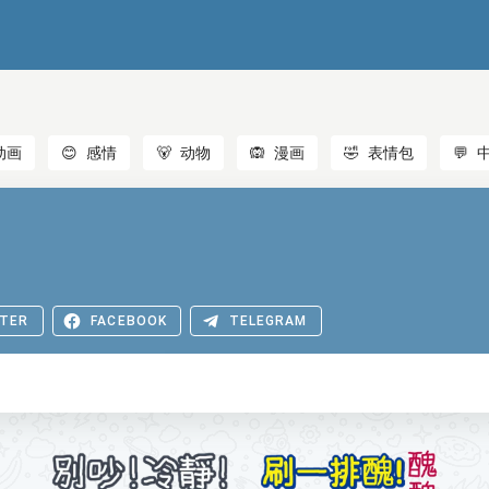
动画
😊
感情
🐻
动物
🙉
漫画
🤣
表情包
💬
TER
FACEBOOK
TELEGRAM