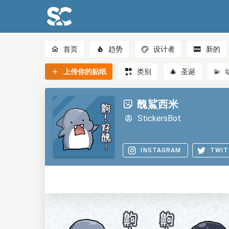
首页
趋势
设计者
新的
上传你的贴纸
类别
🎄
圣诞
💫
醜鯊西米
StickersBot
INSTAGRAM
TWIT