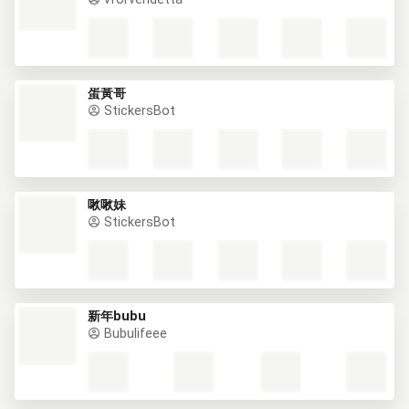
蛋黃哥
StickersBot
啾啾妹
StickersBot
新年bubu
Bubulifeee