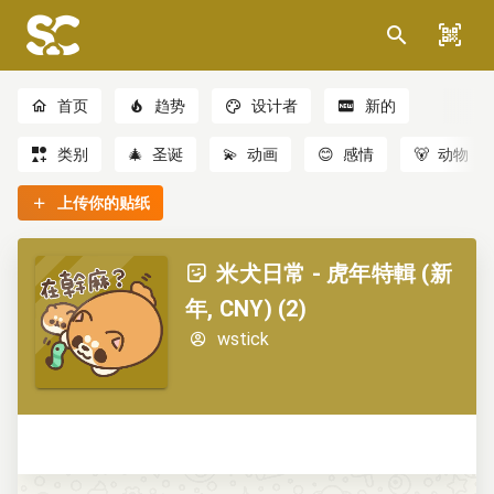
首页
趋势
设计者
新的
类别
🎄
圣诞
💫
动画
😊
感情
🐻
动物
上传你的贴纸
米犬日常 - 虎年特輯 (新
年, CNY) (2)
wstick