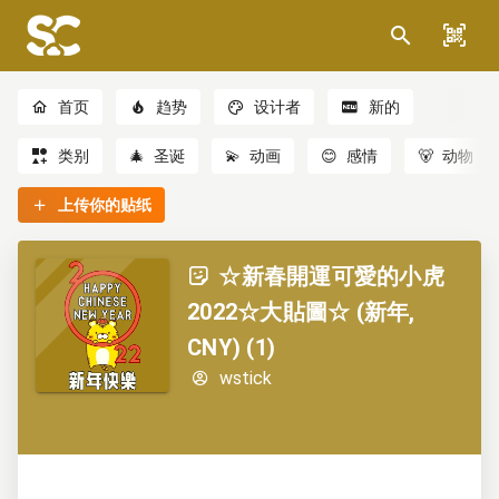
首页
趋势
设计者
新的
类别
🎄
圣诞
💫
动画
😊
感情
🐻
动物
上传你的贴纸
☆新春開運可愛的小虎
2022☆大貼圖☆ (新年,
CNY) (1)
wstick