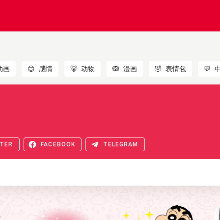
动画
😊
感情
🐻
动物
🙉
漫画
🤣
表情包
💬
TER
FACEBOOK
TELEGRAM