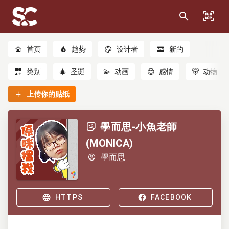
首页
趋势
设计者
新的
类别
🎄
圣诞
💫
动画
😊
感情
🐻
动物
上传你的贴纸
學而思-小魚老師
(MONICA)
學而思
HTTPS
FACEBOOK