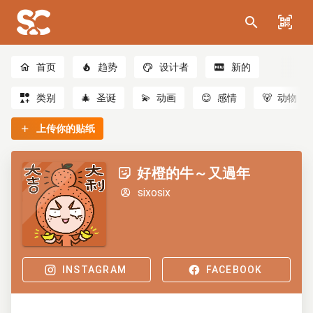
首页
趋势
设计者
新的
类别
🎄
圣诞
💫
动画
😊
感情
🐻
动物
上传你的贴纸
好橙的牛～又過年
sixosix
INSTAGRAM
FACEBOOK