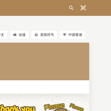
中文
🎎
动漫
😃
表情符号
💬
中国香港
🐱
猫