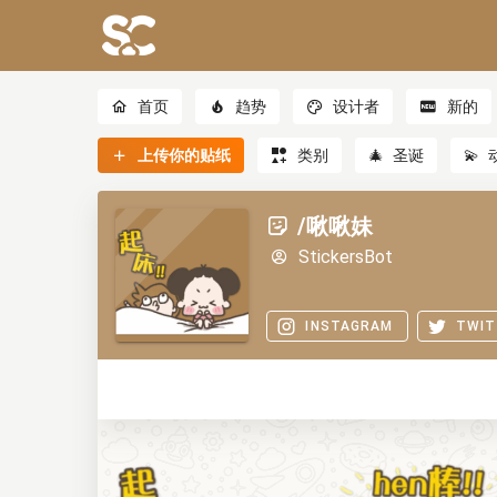
首页
趋势
设计者
新的
上传你的贴纸
类别
🎄
圣诞
💫
/啾啾妹
StickersBot
INSTAGRAM
TWIT