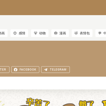
动画
😊
感情
🐻
动物
🙉
漫画
🤣
表情包
💬
TER
FACEBOOK
TELEGRAM