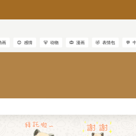
动画
😊
感情
🐻
动物
🙉
漫画
🤣
表情包
💬