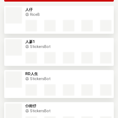
人仔
RiceB
人蔘1
StickersBot
RD人生
StickersBot
仆街仔
StickersBot