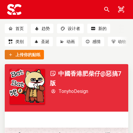
首页
趋势
设计者
新的
类别
🎄
圣诞
💫
动画
😊
感情
🐻
动物
上传你的贴纸
中國香港肥柴仔@惡搞7
版
TonyhoDesign