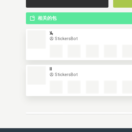
相关的包
بلا
StickersBot
اا
StickersBot