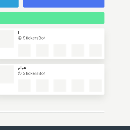
ا
StickersBot
عمام
StickersBot