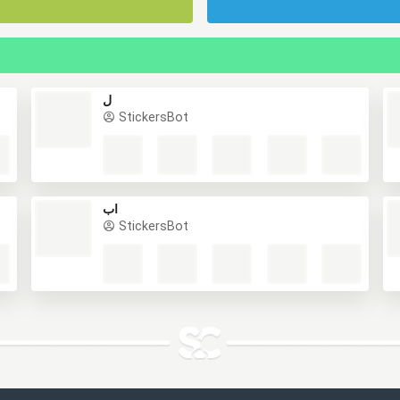
ل
StickersBot
اب
StickersBot