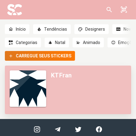
Início
Tendências
Designers
Novo
Categorias
🎄
Natal
💫
Animado
😊
Emoçõe
CARREGUE SEUS STICKERS
KTFran