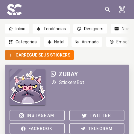
Início
Tendências
Designers
Novo
Categorias
🎄
Natal
💫
Animado
😊
Emoçõe
CARREGUE SEUS STICKERS
ZUBAY
StickersBot
INSTAGRAM
TWITTER
FACEBOOK
TELEGRAM