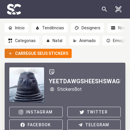
Início
Tendências
Designers
Novo
Categorias
🎄
Natal
💫
Animado
😊
Emoçõe
CARREGUE SEUS STICKERS
YEETDAWGSHEESHSWAGSE
StickersBot
INSTAGRAM
TWITTER
FACEBOOK
TELEGRAM