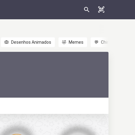
🙉
Desenhos Animados
🤣
Memes
💬
Chinês
🎎
A