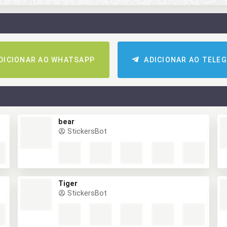
DICIONAR AO WHATSAPP
ADICIONAR AO TELE
bear
StickersBot
Tiger
StickersBot