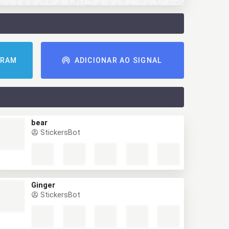
GRAM
ADICIONAR AO SIGNAL
bear
StickersBot
Ginger
StickersBot