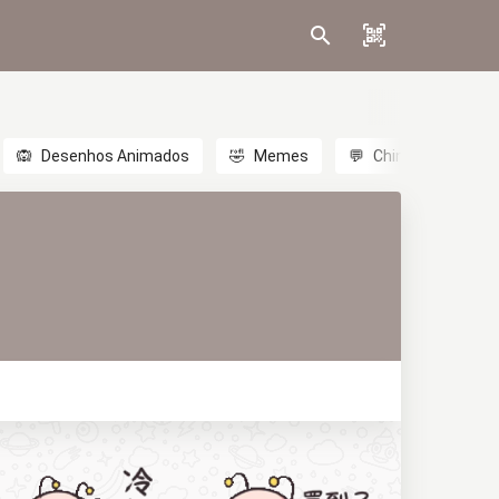
🙉
Desenhos Animados
🤣
Memes
💬
Chinês
🎎
A