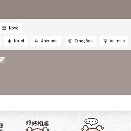
Novo
🎄
Natal
💫
Animado
😊
Emoções
🐻
Animais
節篇