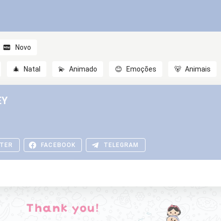
Novo
🎄
Natal
💫
Animado
😊
Emoções
🐻
Animais
EY
TER
FACEBOOK
TELEGRAM