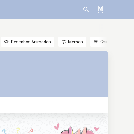
🙉
Desenhos Animados
🤣
Memes
💬
Chinês
🎎
A