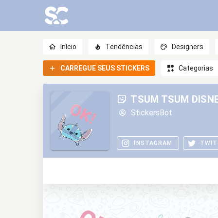
Início
Tendências
Designers
CARREGUE SEUS STICKERS
Categorias
TSUM TSUM DISN
StickersBot
INSTAGRAM
TWIT