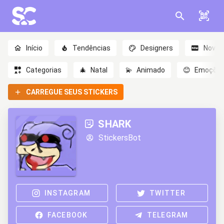
Início
Tendências
Designers
Novo
Categorias
🎄
Natal
💫
Animado
😊
Emoçõe
CARREGUE SEUS STICKERS
SHARK
StickersBot
INSTAGRAM
TWITTER
FACEBOOK
TELEGRAM