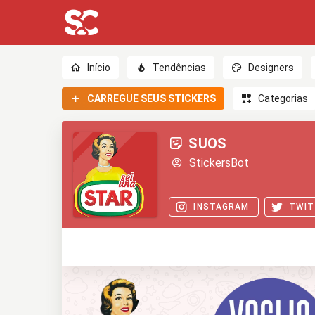
Início
Tendências
Designers
CARREGUE SEUS STICKERS
Categorias
SUOS
StickersBot
INSTAGRAM
TWIT