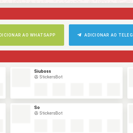
DICIONAR AO WHATSAPP
ADICIONAR AO TELE
Siuboss
StickersBot
So
StickersBot