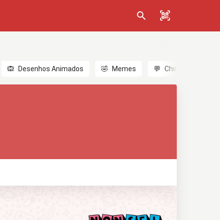
🙉
Desenhos Animados
🤣
Memes
💬
Chinês
🎎
A