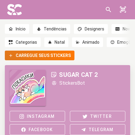
Início
Tendências
Designers
Novo
Categorias
🎄
Natal
💫
Animado
😊
Emoçõe
CARREGUE SEUS STICKERS
SUGAR CAT 2
StickersBot
INSTAGRAM
TWITTER
FACEBOOK
TELEGRAM