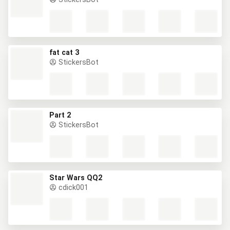
fat cat 3
StickersBot
Part 2
StickersBot
Star Wars QQ2
cdick001