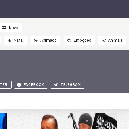
Novo
🎄
Natal
💫
Animado
😊
Emoções
🐻
Animais
TER
FACEBOOK
TELEGRAM