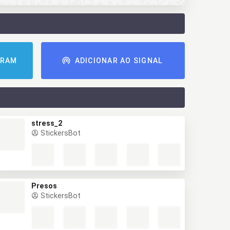
GRAM
ADICIONAR AO SIGNAL
stress_2
StickersBot
Presos
StickersBot