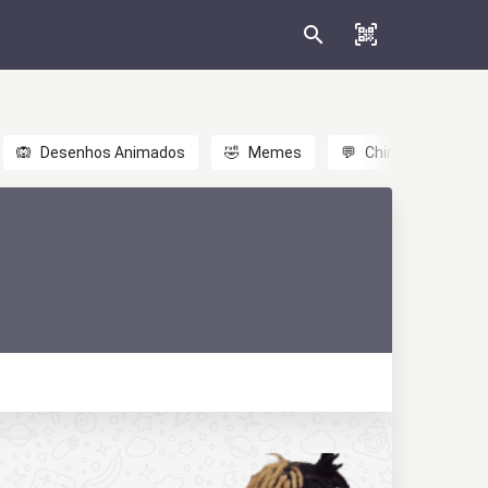
🙉
Desenhos Animados
🤣
Memes
💬
Chinês
🎎
A