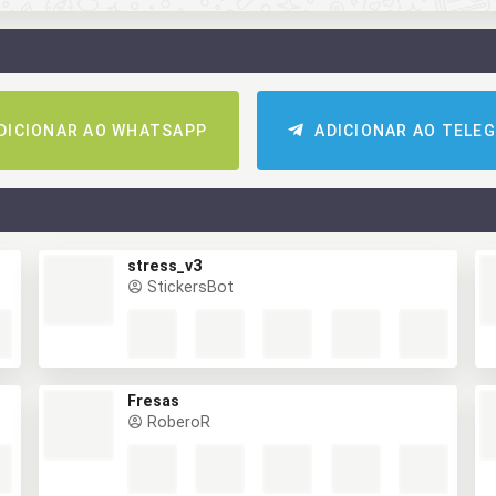
DICIONAR AO WHATSAPP
ADICIONAR AO TELE
stress_v3
StickersBot
Fresas
RoberoR