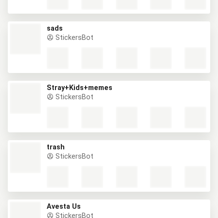
sads
StickersBot
Stray+Kids+memes
StickersBot
trash
StickersBot
Avesta Us
StickersBot