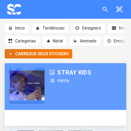
Início
Tendências
Designers
Novo
Categorias
🎄
Natal
💫
Animado
😊
Emoçõe
CARREGUE SEUS STICKERS
STRAY KIDS
minte