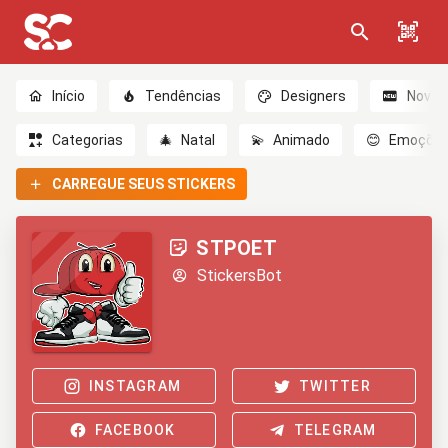
Início
Tendências
Designers
Novo
Categorias
🎄
Natal
💫
Animado
😊
Emoçõe
CARREGUE SEUS STICKERS
STPOET
StickersBot
INSTAGRAM
TWITTER
FACEBOOK
TELEGRAM