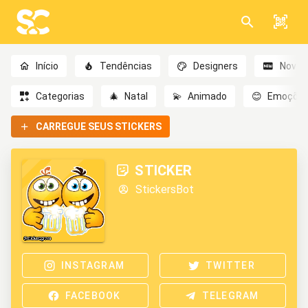
Início
Tendências
Designers
Novo
Categorias
🎄
Natal
💫
Animado
😊
Emoçõe
CARREGUE SEUS STICKERS
STICKER
StickersBot
INSTAGRAM
TWITTER
FACEBOOK
TELEGRAM