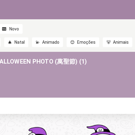
Novo
🎄
Natal
💫
Animado
😊
Emoções
🐻
Animais
HALLOWEEN PHOTO (萬聖節) (1)