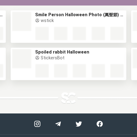
led Rabbit Halloween Photo (萬聖節) (2)
Smile Person Halloween Photo (萬聖節) (1)
wstick
Spoiled rabbit Halloween
StickersBot