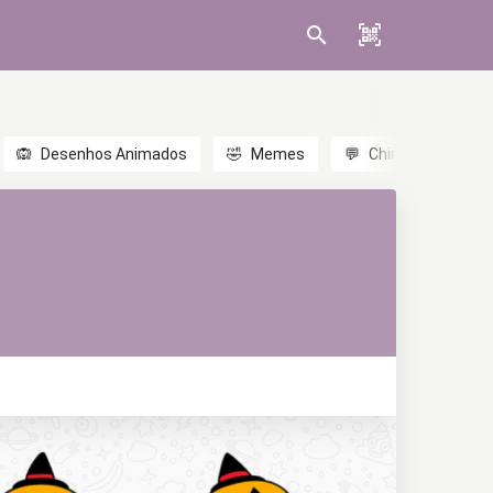
🙉
Desenhos Animados
🤣
Memes
💬
Chinês
🎎
A