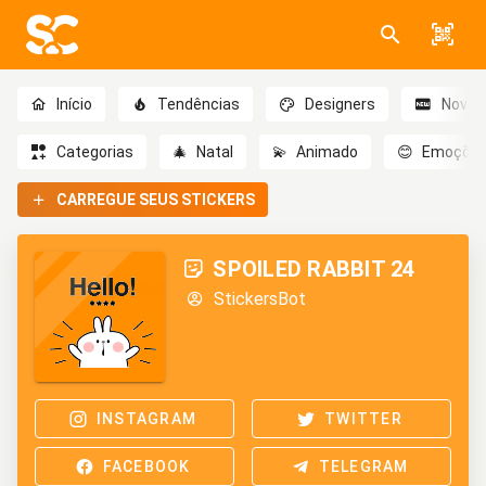
Início
Tendências
Designers
Novo
Categorias
🎄
Natal
💫
Animado
😊
Emoçõe
CARREGUE SEUS STICKERS
SPOILED RABBIT 24
StickersBot
INSTAGRAM
TWITTER
FACEBOOK
TELEGRAM