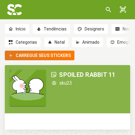
Início
Tendências
Designers
Novo
Categorias
🎄
Natal
💫
Animado
😊
Emoçõe
CARREGUE SEUS STICKERS
SPOILED RABBIT 11
sku23