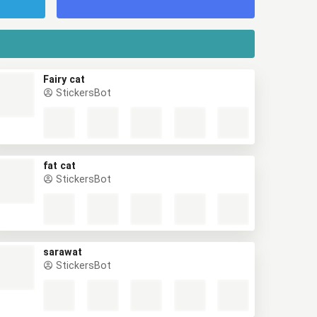
Fairy cat
StickersBot
fat cat
StickersBot
sarawat
StickersBot