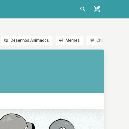
🙉
Desenhos Animados
🤣
Memes
💬
Chinês
🎎
A