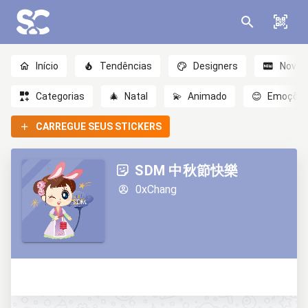
Início
Tendências
Designers
Novo
Categorias
🎄
Natal
💫
Animado
😊
Emoçõe
CARREGUE SEUS STICKERS
SDM 中秋節快樂
0xChang